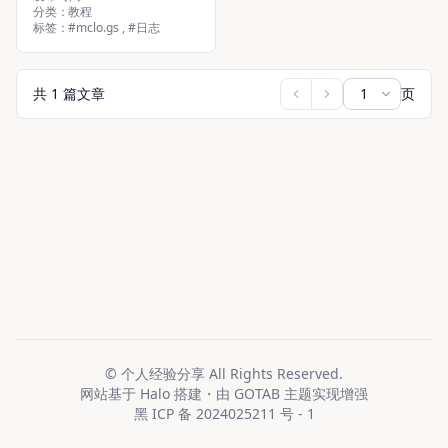
分类：
教程
标签：
#
mclo.gs
,
#
日志
共 1 篇文章
页
©
个人经验分享
All Rights Reserved.
网站基于
Halo
搭建・由
GOTAB
主题实现增强
黑 ICP 备 2024025211 号 - 1